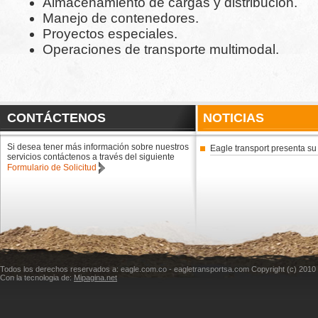
Almacenamiento de cargas y distribución.
Manejo de contenedores.
Proyectos especiales.
Operaciones de transporte multimodal.
CONTÁCTENOS
NOTICIAS
Si desea tener más información sobre nuestros
Eagle transport presenta s
servicios contáctenos a través del siguiente
Formulario de Solicitud
Todos los derechos reservados a: eagle.com.co - eagletransportsa.com Copyright (c) 2010
Con la tecnologia de:
Mipagina.net